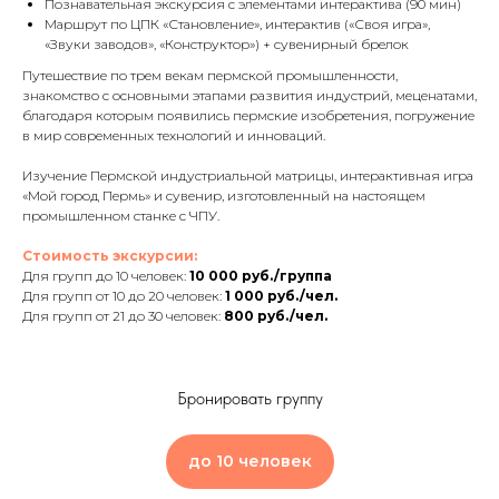
Познавательная экскурсия с элементами интерактива (90 мин)
Маршрут по ЦПК «Становление», интерактив («Своя игра»,
«Звуки заводов», «Конструктор») + сувенирный брелок
Путешествие по трем векам пермской промышленности,
знакомство с основными этапами развития индустрий, меценатами,
благодаря которым появились пермские изобретения, погружение
в мир современных технологий и инноваций.
Изучение Пермской индустриальной матрицы, интерактивная игра
«Мой город Пермь» и сувенир, изготовленный на настоящем
промышленном станке с ЧПУ.
Стоимость экскурсии:
Для групп до 10 человек:
10 000 руб./группа
Для групп от 10 до 20 человек:
1 000 руб./чел.
Для групп от 21 до 30 человек:
800 руб./чел.
Бронировать группу
до 10 человек