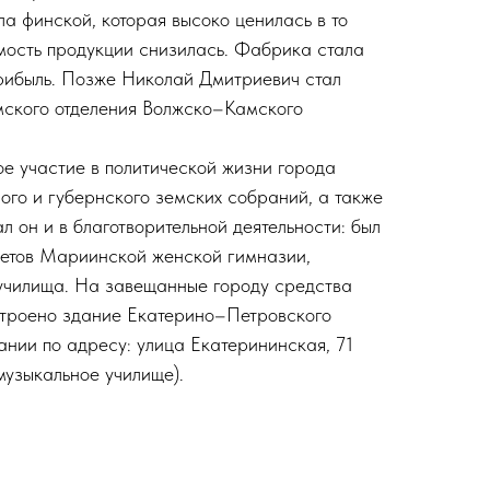
ла финской, которая высоко ценилась в то
мость продукции снизилась. Фабрика стала
рибыль. Позже Николай Дмитриевич стал
ского отделения Волжско–Камского
е участие в политической жизни города
ого и губернского земских собраний, а также
л он и в благотворительной деятельности: был
ветов Мариинской женской гимназии,
училища. На завещанные городу средства
строено здание Екатерино–Петровского
ании по адресу: улица Екатерининская, 71
узыкальное училище).