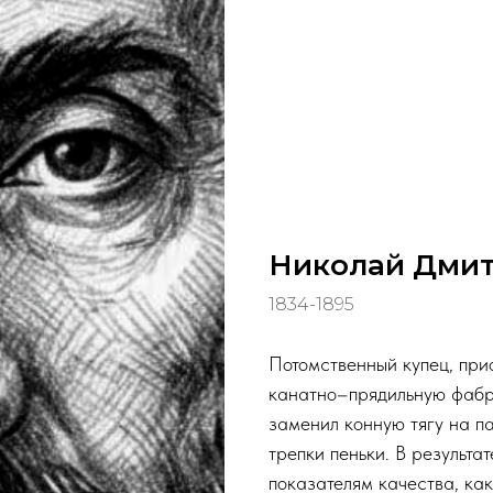
Николай Дмит
1834-1895
Потомственный купец, пр
канатно–прядильную фабр
заменил конную тягу на п
трепки пеньки. В результ
показателям качества, как 