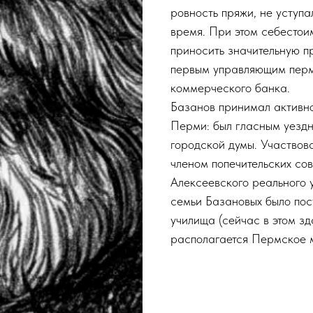
ровность пряжи, не уступа
время. При этом себестои
приносить значительную п
первым управляющим перм
коммерческого банка.
Базанов принимал активно
Перми: был гласным уездн
городской думы. Участвова
членом попечительских со
Алексеевского реального 
семьи Базановых было по
училища (сейчас в этом зд
располагается Пермское м